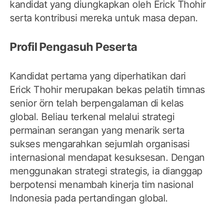
kandidat yang diungkapkan oleh Erick Thohir
serta kontribusi mereka untuk masa depan.
Profil Pengasuh Peserta
Kandidat pertama yang diperhatikan dari
Erick Thohir merupakan bekas pelatih timnas
senior örn telah berpengalaman di kelas
global. Beliau terkenal melalui strategi
permainan serangan yang menarik serta
sukses mengarahkan sejumlah organisasi
internasional mendapat kesuksesan. Dengan
menggunakan strategi strategis, ia dianggap
berpotensi menambah kinerja tim nasional
Indonesia pada pertandingan global.