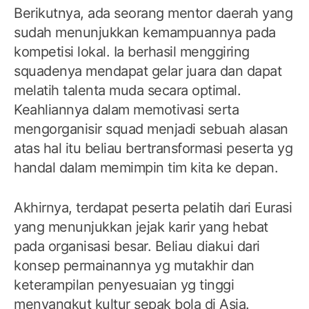
Berikutnya, ada seorang mentor daerah yang
sudah menunjukkan kemampuannya pada
kompetisi lokal. Ia berhasil menggiring
squadenya mendapat gelar juara dan dapat
melatih talenta muda secara optimal.
Keahliannya dalam memotivasi serta
mengorganisir squad menjadi sebuah alasan
atas hal itu beliau bertransformasi peserta yg
handal dalam memimpin tim kita ke depan.
Akhirnya, terdapat peserta pelatih dari Eurasi
yang menunjukkan jejak karir yang hebat
pada organisasi besar. Beliau diakui dari
konsep permainannya yg mutakhir dan
keterampilan penyesuaian yg tinggi
menyangkut kultur sepak bola di Asia.