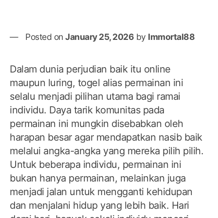
Posted on
January 25, 2026
by
Immortal88
Dalam dunia perjudian baik itu online
maupun luring, togel alias permainan ini
selalu menjadi pilihan utama bagi ramai
individu. Daya tarik komunitas pada
permainan ini mungkin disebabkan oleh
harapan besar agar mendapatkan nasib baik
melalui angka-angka yang mereka pilih pilih.
Untuk beberapa individu, permainan ini
bukan hanya permainan, melainkan juga
menjadi jalan untuk mengganti kehidupan
dan menjalani hidup yang lebih baik. Hari