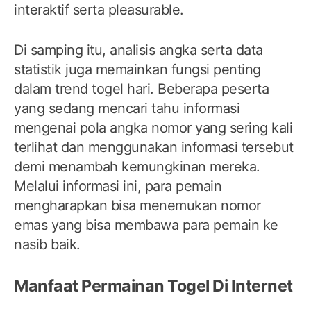
interaktif serta pleasurable.
Di samping itu, analisis angka serta data
statistik juga memainkan fungsi penting
dalam trend togel hari. Beberapa peserta
yang sedang mencari tahu informasi
mengenai pola angka nomor yang sering kali
terlihat dan menggunakan informasi tersebut
demi menambah kemungkinan mereka.
Melalui informasi ini, para pemain
mengharapkan bisa menemukan nomor
emas yang bisa membawa para pemain ke
nasib baik.
Manfaat Permainan Togel Di Internet