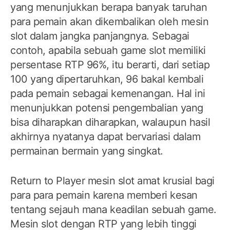
yang menunjukkan berapa banyak taruhan
para pemain akan dikembalikan oleh mesin
slot dalam jangka panjangnya. Sebagai
contoh, apabila sebuah game slot memiliki
persentase RTP 96%, itu berarti, dari setiap
100 yang dipertaruhkan, 96 bakal kembali
pada pemain sebagai kemenangan. Hal ini
menunjukkan potensi pengembalian yang
bisa diharapkan diharapkan, walaupun hasil
akhirnya nyatanya dapat bervariasi dalam
permainan bermain yang singkat.
Return to Player mesin slot amat krusial bagi
para para pemain karena memberi kesan
tentang sejauh mana keadilan sebuah game.
Mesin slot dengan RTP yang lebih tinggi