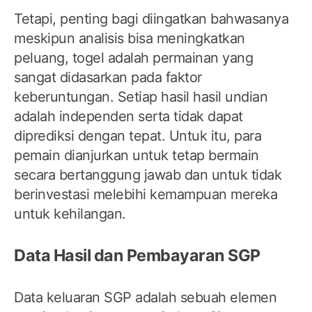
Tetapi, penting bagi diingatkan bahwasanya
meskipun analisis bisa meningkatkan
peluang, togel adalah permainan yang
sangat didasarkan pada faktor
keberuntungan. Setiap hasil hasil undian
adalah independen serta tidak dapat
diprediksi dengan tepat. Untuk itu, para
pemain dianjurkan untuk tetap bermain
secara bertanggung jawab dan untuk tidak
berinvestasi melebihi kemampuan mereka
untuk kehilangan.
Data Hasil dan Pembayaran SGP
Data keluaran SGP adalah sebuah elemen