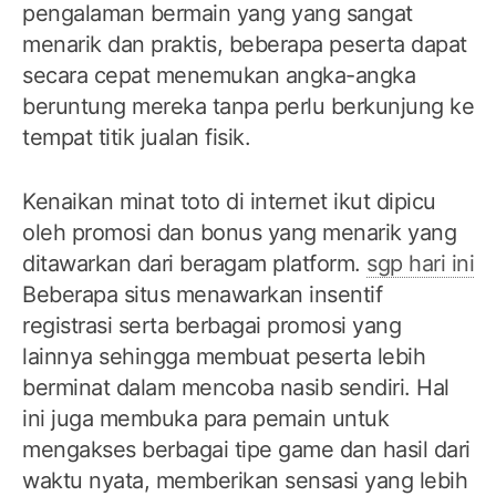
pengalaman bermain yang yang sangat
menarik dan praktis, beberapa peserta dapat
secara cepat menemukan angka-angka
beruntung mereka tanpa perlu berkunjung ke
tempat titik jualan fisik.
Kenaikan minat toto di internet ikut dipicu
oleh promosi dan bonus yang menarik yang
ditawarkan dari beragam platform.
sgp hari ini
Beberapa situs menawarkan insentif
registrasi serta berbagai promosi yang
lainnya sehingga membuat peserta lebih
berminat dalam mencoba nasib sendiri. Hal
ini juga membuka para pemain untuk
mengakses berbagai tipe game dan hasil dari
waktu nyata, memberikan sensasi yang lebih