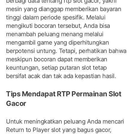
berbagi data tentang rtp slot gacor, yakni
mesin yang dianggap memberikan bayaran
tinggi dalam periode spesifik. Melalui
mengikuti bocoran tersebut, Anda bisa
menambah peluang menang melalui
mengambil game yang diperhitungkan
berpotensi untung. Tetapi, perhatikan bahwa
meskipun bocoran dapat memberikan
keuntungan, setiap putaran slot tetap
bersifat acak dan tak ada kepastian hasil.
Tips Mendapat RTP Permainan Slot
Gacor
Untuk meningkatkan peluang Anda mencari
Return to Player slot yang bagus gacor,