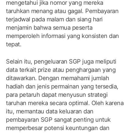
mengetahui jika nomor yang mereka
taruhkan menang atau gagal. Pembayaran
terjadwal pada malam dan siang hari
menjamin bahwa semua peserta
memperoleh informasi yang konsisten dan
tepat.
Selain itu, pengeluaran SGP juga meliputi
data terkait prize atau penghargaan yang
ditawarkan. Dengan memahami jumlah
hadiah dan jenis permainan yang tersedia,
para petaruh dapat menyusun strategi
taruhan mereka secara optimal. Oleh karena
itu, memantau data keluaran dan
pembayaran SGP sangat penting untuk
memperbesar potensi keuntungan dan